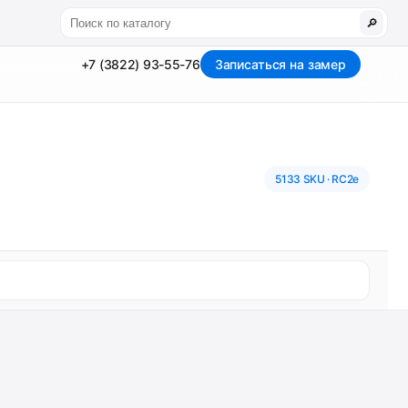
🔎
+7 (3822) 93-55-76
Записаться на замер
5133 SKU · RC2e