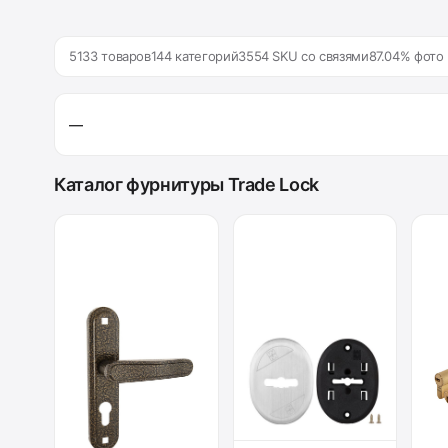
5133 товаров
144 категорий
3554 SKU со связями
87.04% фото
—
Каталог фурнитуры Trade Lock