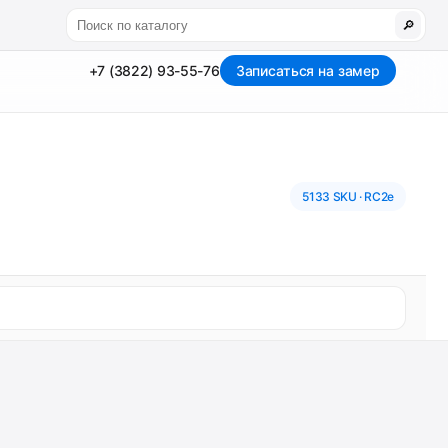
🔎
+7 (3822) 93-55-76
Записаться на замер
5133 SKU · RC2e