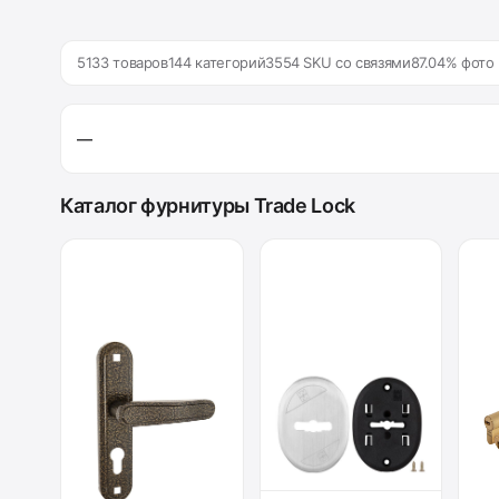
5133 товаров
144 категорий
3554 SKU со связями
87.04% фото
—
Каталог фурнитуры Trade Lock