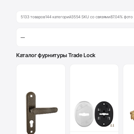
5133 товаров
144 категорий
3554 SKU со связями
87.04% фото
—
Каталог фурнитуры Trade Lock