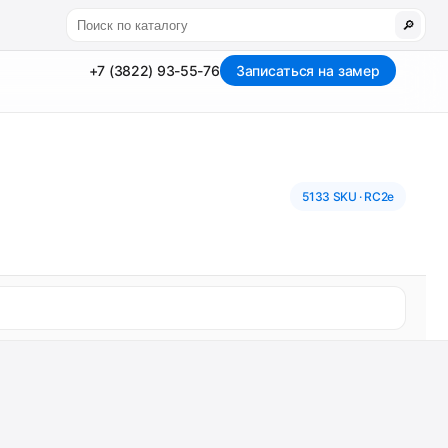
🔎
+7 (3822) 93-55-76
Записаться на замер
5133 SKU · RC2e