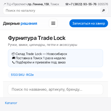
📍 ТЦ «Проспект»,
пр. Ленина, 159
, Томск
☎
+7 (3822) 93-55-76
· 935576
🔎
Дверные
решения
Записаться на замер
Фурнитура Trade Lock
Ручки, замки, цилиндры, петли и аксессуары
📦
Склад Trade Lock — Новосибирск
🚚
Поставка в Томск 1 раз в неделю
📞
Подберём и привезём под заказ
5133 SKU · RC2e
Каталог