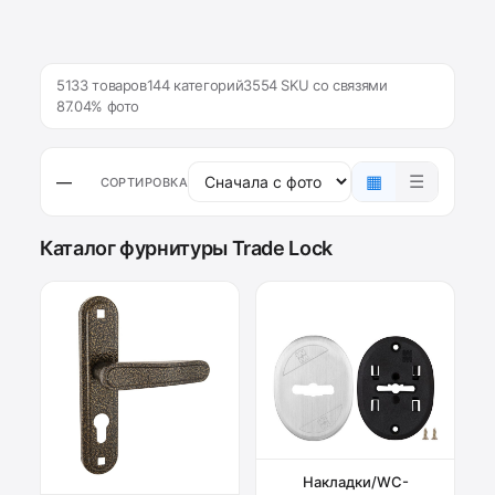
5133 товаров
144 категорий
3554 SKU со связями
87.04% фото
▦
☰
—
СОРТИРОВКА
Каталог фурнитуры Trade Lock
Накладки/WC-