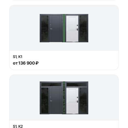
S1, К1
от 136 900 ₽
S1, К2