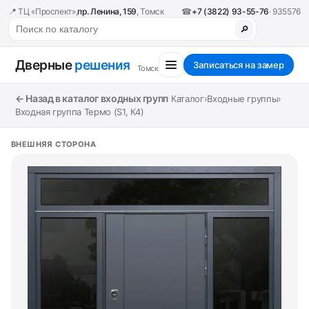
📍 ТЦ «Проспект»,
пр. Ленина, 159
, Томск
☎
+7 (3822) 93-55-76
· 935576
🔎
Дверные
решения
Записаться на замер
Томск
← Назад в каталог входных групп
Каталог
›
Входные группы
›
Входная группа Термо (S1, К4)
ВНЕШНЯЯ СТОРОНА