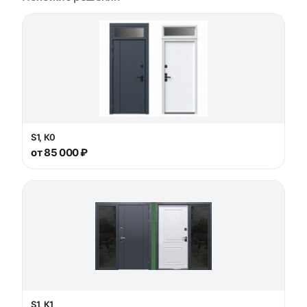
S1, К0
от 85 000 ₽
S1, К1