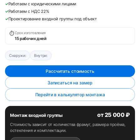
✓
Работаем с юридическими лицами
✓
Работаем с НДС 22%
✓
Проектирование входной группы под объект
⏱
Срок изготовления
15 рабочих дней
Снаружи:
Внутри:
Рассчитать стоимость
Записаться на замер
Перейти в калькулятор монтажа
от 25 000 ₽
Монтаж входной группы
Стоимость зависит от количества фрамуг, размера проёма,
остекления и комплектации.