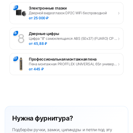
📹
Электронные глазки
›
Дверной видеоглазок DP2C WiFi беспроводной
от 25 000 ₽
🔢
Дверные цифры
›
Цифра "8" самоклеящаяся ABS (50х37) (FUARO) CP хром
от 45,88 ₽
🧰
Профессиональная монтажная пена
›
Пена монтажная PROFFLEX UNIVERSAL 65л универсальная
от 445 ₽
Нужна фурнитура?
Подберём ручки, замки, цилиндры и петли под эту