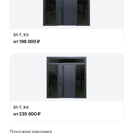
S1-Т, К3
от 198 000 ₽
S1-Т, К4
от 235 600 ₽
Похожие решения