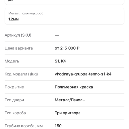
Металл: полотно/короб
1.2мм
Артикул (SKU)
—
Цена варианта
от 215 000 ₽
Модель
S1, К4
Код модели (slug)
vhodnaya-gruppa-termo-s1-k4
Покрытие
Полимерная краска
Тип двери
Металл/Панель
Тип короба
Три притвора
Глубина короба, мм
150