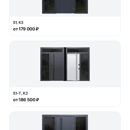
S1, К3
от 179 000 ₽
S1-Т, К2
от 186 500 ₽