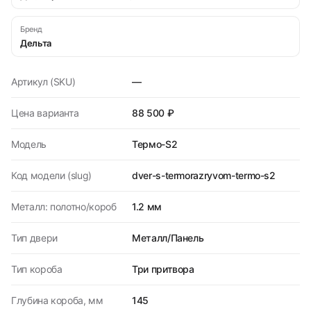
Бренд
Дельта
Артикул (SKU)
—
Цена варианта
88 500 ₽
Модель
Термо-S2
Код модели (slug)
dver-s-termorazryvom-termo-s2
Металл: полотно/короб
1.2 мм
Тип двери
Металл/Панель
Тип короба
Три притвора
Глубина короба, мм
145