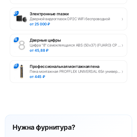
📹
Электронные глазки
›
Дверной видеоглазок DP2C WiFi беспроводной
от 25 000 ₽
🔢
Дверные цифры
›
Цифра "8" самоклеящаяся ABS (50х37) (FUARO) CP хром
от 45,88 ₽
🧰
Профессиональная монтажная пена
›
Пена монтажная PROFFLEX UNIVERSAL 65л универсальная
от 445 ₽
Нужна фурнитура?