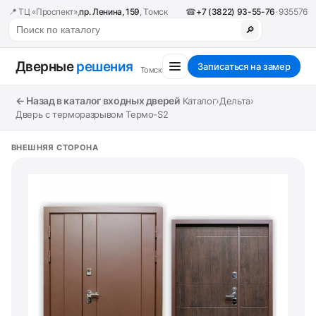
📍 ТЦ «Проспект»,
пр. Ленина, 159
, Томск
☎
+7 (3822) 93-55-76
· 935576
🔎
Дверные
решения
Записаться на замер
Томск
← Назад в каталог входных дверей
Каталог
›
Дельта
›
Дверь с терморазрывом Термо-S2
ВНЕШНЯЯ СТОРОНА