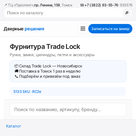
📍 ТЦ «Проспект»,
пр. Ленина, 159
, Томск
☎
+7 (3822) 93-55-76
· 935576
🔎
Дверные
решения
Записаться на замер
Фурнитура Trade Lock
Ручки, замки, цилиндры, петли и аксессуары
📦
Склад Trade Lock — Новосибирск
🚚
Поставка в Томск 1 раз в неделю
📞
Подберём и привезём под заказ
5133 SKU · RC2e
Каталог