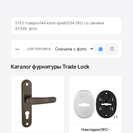
5133 товаров
144 категорий
3554 SKU со связями
87.04% фото
▦
☰
—
СОРТИРОВКА
Каталог фурнитуры Trade Lock
Накладки/WC-