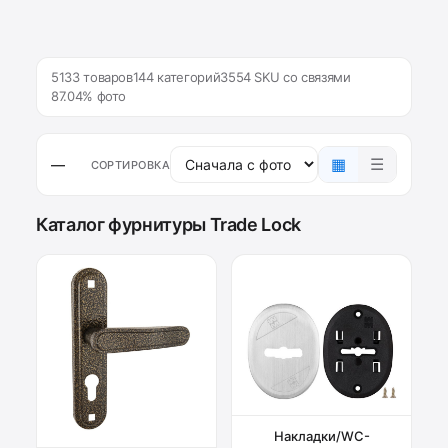
5133 товаров
144 категорий
3554 SKU со связями
87.04% фото
▦
☰
—
СОРТИРОВКА
Каталог фурнитуры Trade Lock
Накладки/WC-