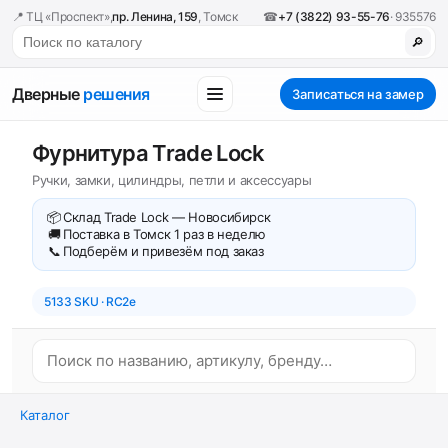
📍 ТЦ «Проспект»,
пр. Ленина, 159
, Томск
☎
+7 (3822) 93-55-76
· 935576
🔎
Дверные
решения
Записаться на замер
Фурнитура Trade Lock
Ручки, замки, цилиндры, петли и аксессуары
📦
Склад Trade Lock — Новосибирск
🚚
Поставка в Томск 1 раз в неделю
📞
Подберём и привезём под заказ
5133 SKU · RC2e
Каталог