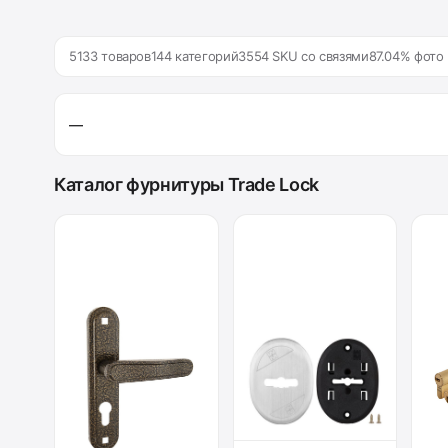
5133 товаров
144 категорий
3554 SKU со связями
87.04% фото
—
Каталог фурнитуры Trade Lock