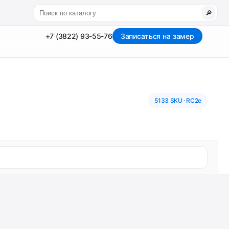
🔎
+7 (3822) 93-55-76
Записаться на замер
5133 SKU · RC2e