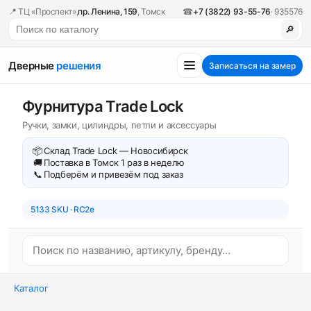
📍 ТЦ «Проспект»,
пр. Ленина, 159
, Томск
☎
+7 (3822) 93-55-76
· 935576
🔎
Дверные
решения
Записаться на замер
Фурнитура Trade Lock
Ручки, замки, цилиндры, петли и аксессуары
📦
Склад Trade Lock — Новосибирск
🚚
Поставка в Томск 1 раз в неделю
📞
Подберём и привезём под заказ
5133 SKU · RC2e
Каталог