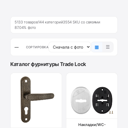
5133 товаров
144 категорий
3554 SKU со связями
87.04% фото
▦
☰
—
СОРТИРОВКА
Каталог фурнитуры Trade Lock
Накладки/WC-