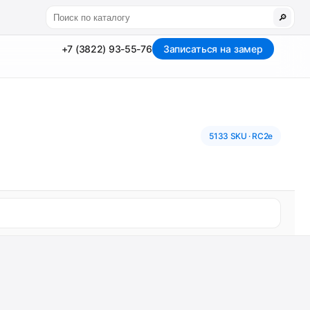
🔎
+7 (3822) 93-55-76
Записаться на замер
5133 SKU · RC2e