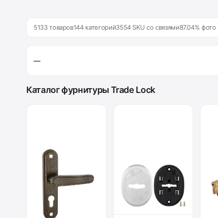
5133 товаров
144 категорий
3554 SKU со связями
87.04% фото
—
Каталог фурнитуры Trade Lock