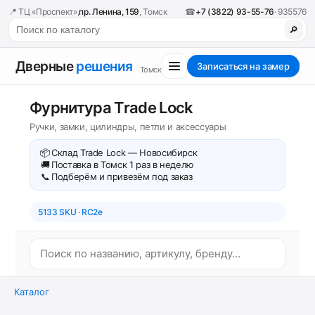
📍 ТЦ «Проспект»,
пр. Ленина, 159
, Томск
☎
+7 (3822) 93-55-76
· 935576
🔎
Дверные
решения
Записаться на замер
Томск
Фурнитура Trade Lock
Ручки, замки, цилиндры, петли и аксессуары
📦
Склад Trade Lock — Новосибирск
🚚
Поставка в Томск 1 раз в неделю
📞
Подберём и привезём под заказ
5133 SKU · RC2e
Каталог