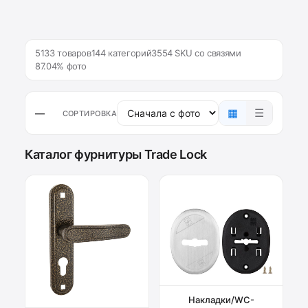
5133 товаров
144 категорий
3554 SKU со связями
87.04% фото
▦
☰
—
СОРТИРОВКА
Каталог фурнитуры Trade Lock
Накладки/WC-