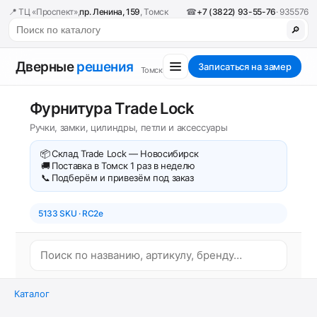
📍 ТЦ «Проспект»,
пр. Ленина, 159
, Томск
☎
+7 (3822) 93-55-76
· 935576
🔎
Дверные
решения
Записаться на замер
Томск
Фурнитура Trade Lock
Ручки, замки, цилиндры, петли и аксессуары
📦
Склад Trade Lock — Новосибирск
🚚
Поставка в Томск 1 раз в неделю
📞
Подберём и привезём под заказ
5133 SKU · RC2e
Каталог