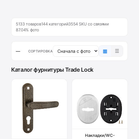
5133 товаров
144 категорий
3554 SKU со связями
87.04% фото
▦
☰
—
СОРТИРОВКА
Каталог фурнитуры Trade Lock
Накладки/WC-