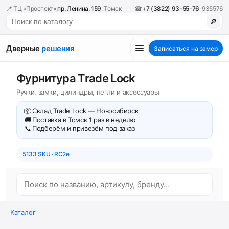
📍 ТЦ «Проспект»,
пр. Ленина, 159
, Томск
☎
+7 (3822) 93-55-76
· 935576
🔎
Дверные
решения
Записаться на замер
Фурнитура Trade Lock
Ручки, замки, цилиндры, петли и аксессуары
📦
Склад Trade Lock — Новосибирск
🚚
Поставка в Томск 1 раз в неделю
📞
Подберём и привезём под заказ
5133 SKU · RC2e
Каталог