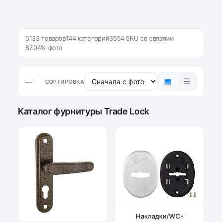
5133 товаров
144 категорий
3554 SKU со связями
87.04% фото
▦
☰
—
СОРТИРОВКА
Каталог фурнитуры Trade Lock
Накладки/WC-