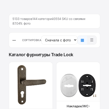
5133 товаров
144 категорий
3554 SKU со связями
87.04% фото
▦
☰
—
СОРТИРОВКА
Каталог фурнитуры Trade Lock
Накладки/WC-