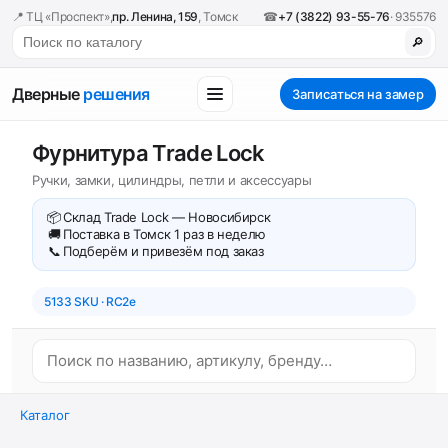
📍 ТЦ «Проспект»,
пр. Ленина, 159
, Томск
☎
+7 (3822) 93-55-76
· 935576
🔎
Дверные
решения
Записаться на замер
Фурнитура Trade Lock
Ручки, замки, цилиндры, петли и аксессуары
📦
Склад Trade Lock — Новосибирск
🚚
Поставка в Томск 1 раз в неделю
📞
Подберём и привезём под заказ
5133 SKU · RC2e
Каталог