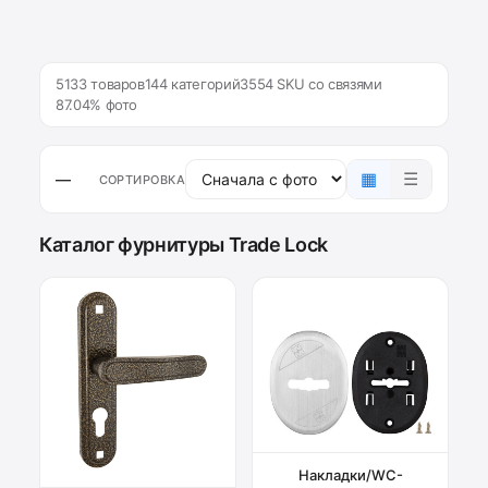
5133 товаров
144 категорий
3554 SKU со связями
87.04% фото
▦
☰
—
СОРТИРОВКА
Каталог фурнитуры Trade Lock
Накладки/WC-