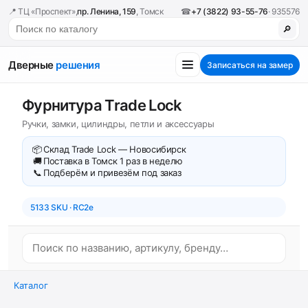
📍 ТЦ «Проспект»,
пр. Ленина, 159
, Томск
☎
+7 (3822) 93-55-76
· 935576
🔎
Дверные
решения
Записаться на замер
Фурнитура Trade Lock
Ручки, замки, цилиндры, петли и аксессуары
📦
Склад Trade Lock — Новосибирск
🚚
Поставка в Томск 1 раз в неделю
📞
Подберём и привезём под заказ
5133 SKU · RC2e
Каталог