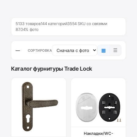
5133 товаров
144 категорий
3554 SKU со связями
87.04% фото
▦
☰
—
СОРТИРОВКА
Каталог фурнитуры Trade Lock
Накладки/WC-