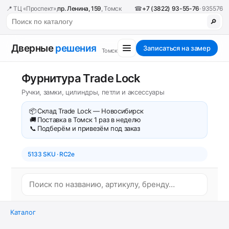
📍 ТЦ «Проспект»,
пр. Ленина, 159
, Томск
☎
+7 (3822) 93-55-76
· 935576
🔎
Дверные
решения
Записаться на замер
Томск
Фурнитура Trade Lock
Ручки, замки, цилиндры, петли и аксессуары
📦
Склад Trade Lock — Новосибирск
🚚
Поставка в Томск 1 раз в неделю
📞
Подберём и привезём под заказ
5133 SKU · RC2e
Каталог