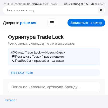
📍 ТЦ «Проспект»,
пр. Ленина, 159
, Томск
☎
+7 (3822) 93-55-76
· 935576
🔎
Дверные
решения
Записаться на замер
Фурнитура Trade Lock
Ручки, замки, цилиндры, петли и аксессуары
📦
Склад Trade Lock — Новосибирск
🚚
Поставка в Томск 1 раз в неделю
📞
Подберём и привезём под заказ
5133 SKU · RC2e
Каталог