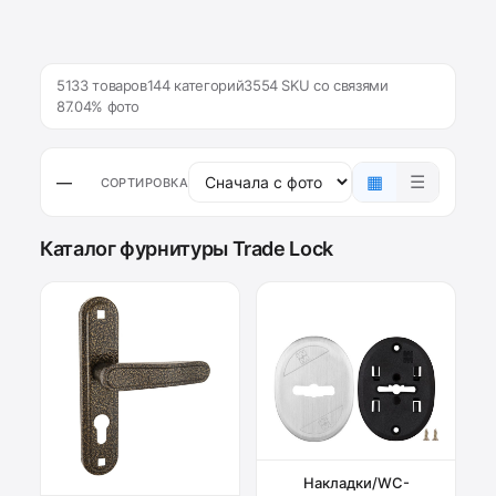
5133 товаров
144 категорий
3554 SKU со связями
87.04% фото
▦
☰
—
СОРТИРОВКА
Каталог фурнитуры Trade Lock
Накладки/WC-