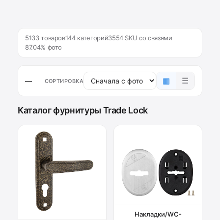
5133 товаров
144 категорий
3554 SKU со связями
87.04% фото
▦
☰
—
СОРТИРОВКА
Каталог фурнитуры Trade Lock
Накладки/WC-