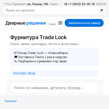
📍 ТЦ «Проспект»,
пр. Ленина, 159
, Томск
☎
+7 (3822) 93-55-76
· 935576
🔎
Дверные
решения
Записаться на замер
Томск
Фурнитура Trade Lock
Ручки, замки, цилиндры, петли и аксессуары
📦
Склад Trade Lock — Новосибирск
🚚
Поставка в Томск 1 раз в неделю
📞
Подберём и привезём под заказ
5133 SKU · RC2e
Каталог