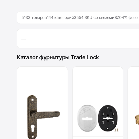
5133 товаров
144 категорий
3554 SKU со связями
87.04% фото
—
Каталог фурнитуры Trade Lock