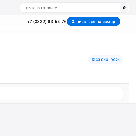
🔎
+7 (3822) 93-55-76
Записаться на замер
5133 SKU · RC2e