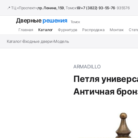
📍 ТЦ «Проспект»,
пр. Ленина, 159
, Томск
☎
+7 (3822) 93-55-76
· 935576
Дверные
решения
Томск
Главная
Каталог
Фурнитура
Распродажа
Монтаж
Стат
Каталог
›
Входные двери
›
Модель
ARMADILLO
Петля универса
Античная брон