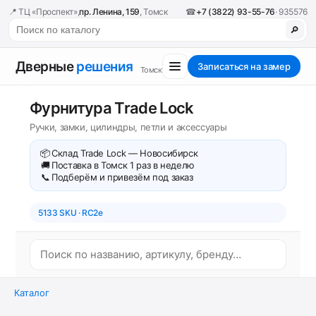
📍 ТЦ «Проспект»,
пр. Ленина, 159
, Томск
☎
+7 (3822) 93-55-76
· 935576
🔎
Дверные
решения
Записаться на замер
Томск
Фурнитура Trade Lock
Ручки, замки, цилиндры, петли и аксессуары
📦
Склад Trade Lock — Новосибирск
🚚
Поставка в Томск 1 раз в неделю
📞
Подберём и привезём под заказ
5133 SKU · RC2e
Каталог