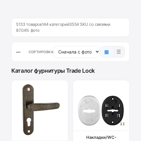
5133 товаров
144 категорий
3554 SKU со связями
87.04% фото
▦
☰
—
СОРТИРОВКА
Каталог фурнитуры Trade Lock
Накладки/WC-