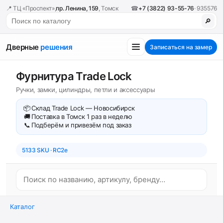
📍 ТЦ «Проспект»,
пр. Ленина, 159
, Томск
☎
+7 (3822) 93-55-76
· 935576
🔎
Дверные
решения
Записаться на замер
Фурнитура Trade Lock
Ручки, замки, цилиндры, петли и аксессуары
📦
Склад Trade Lock — Новосибирск
🚚
Поставка в Томск 1 раз в неделю
📞
Подберём и привезём под заказ
5133 SKU · RC2e
Каталог