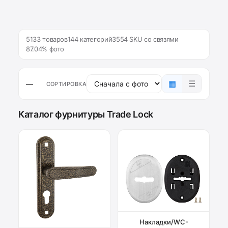
5133 товаров
144 категорий
3554 SKU со связями
87.04% фото
▦
☰
—
СОРТИРОВКА
Каталог фурнитуры Trade Lock
Накладки/WC-