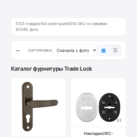
5133 товаров
144 категорий
3554 SKU со связями
87.04% фото
▦
☰
—
СОРТИРОВКА
Каталог фурнитуры Trade Lock
Накладки/WC-