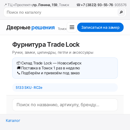
📍 ТЦ «Проспект»,
пр. Ленина, 159
, Томск
☎
+7 (3822) 93-55-76
· 935576
🔎
Дверные
решения
Записаться на замер
Томск
Фурнитура Trade Lock
Ручки, замки, цилиндры, петли и аксессуары
📦
Склад Trade Lock — Новосибирск
🚚
Поставка в Томск 1 раз в неделю
📞
Подберём и привезём под заказ
5133 SKU · RC2e
Каталог