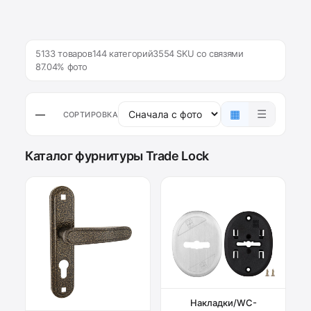
5133 товаров
144 категорий
3554 SKU со связями
87.04% фото
▦
☰
—
СОРТИРОВКА
Каталог фурнитуры Trade Lock
Накладки/WC-