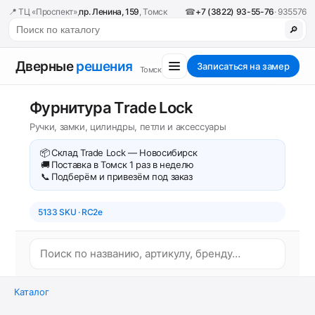
📍 ТЦ «Проспект»,
пр. Ленина, 159
, Томск
☎
+7 (3822) 93-55-76
· 935576
🔎
Дверные
решения
Записаться на замер
Томск
Фурнитура Trade Lock
Ручки, замки, цилиндры, петли и аксессуары
📦
Склад Trade Lock — Новосибирск
🚚
Поставка в Томск 1 раз в неделю
📞
Подберём и привезём под заказ
5133 SKU · RC2e
Каталог