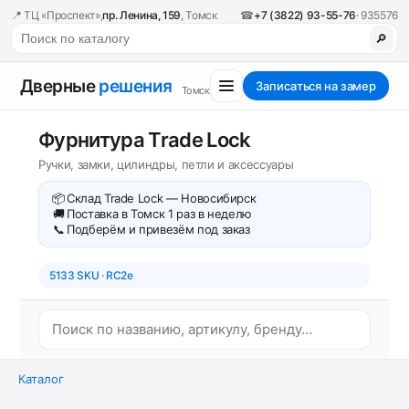
📍 ТЦ «Проспект»,
пр. Ленина, 159
, Томск
☎
+7 (3822) 93-55-76
· 935576
🔎
Дверные
решения
Записаться на замер
Томск
Фурнитура Trade Lock
Ручки, замки, цилиндры, петли и аксессуары
📦
Склад Trade Lock — Новосибирск
🚚
Поставка в Томск 1 раз в неделю
📞
Подберём и привезём под заказ
5133 SKU · RC2e
Каталог