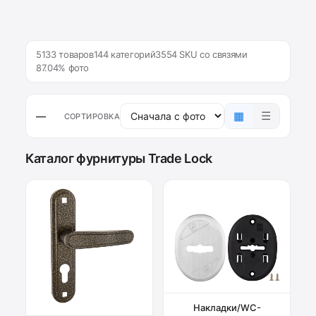
5133 товаров
144 категорий
3554 SKU со связями
87.04% фото
▦
☰
—
СОРТИРОВКА
Каталог фурнитуры Trade Lock
Накладки/WC-