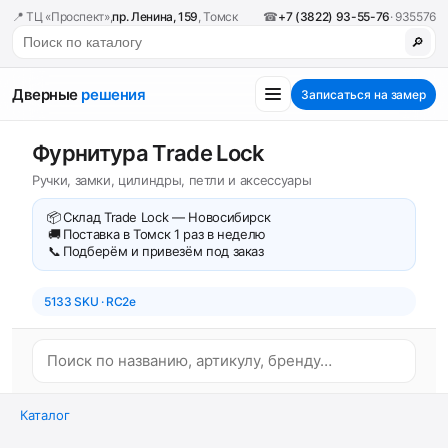
📍 ТЦ «Проспект»,
пр. Ленина, 159
, Томск
☎
+7 (3822) 93-55-76
· 935576
🔎
Дверные
решения
Записаться на замер
Фурнитура Trade Lock
Ручки, замки, цилиндры, петли и аксессуары
📦
Склад Trade Lock — Новосибирск
🚚
Поставка в Томск 1 раз в неделю
📞
Подберём и привезём под заказ
5133 SKU · RC2e
Каталог