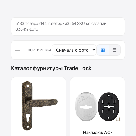
5133 товаров
144 категорий
3554 SKU со связями
87.04% фото
▦
☰
—
СОРТИРОВКА
Каталог фурнитуры Trade Lock
Накладки/WC-