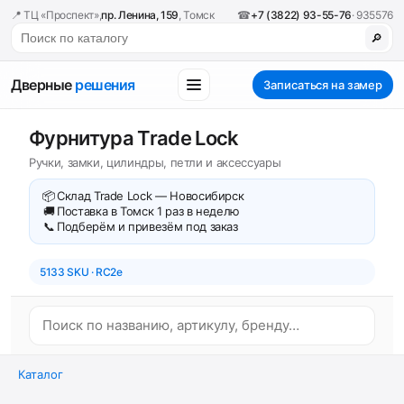
📍 ТЦ «Проспект»,
пр. Ленина, 159
, Томск
☎
+7 (3822) 93-55-76
· 935576
🔎
Дверные
решения
Записаться на замер
Фурнитура Trade Lock
Ручки, замки, цилиндры, петли и аксессуары
📦
Склад Trade Lock — Новосибирск
🚚
Поставка в Томск 1 раз в неделю
📞
Подберём и привезём под заказ
5133 SKU · RC2e
Каталог