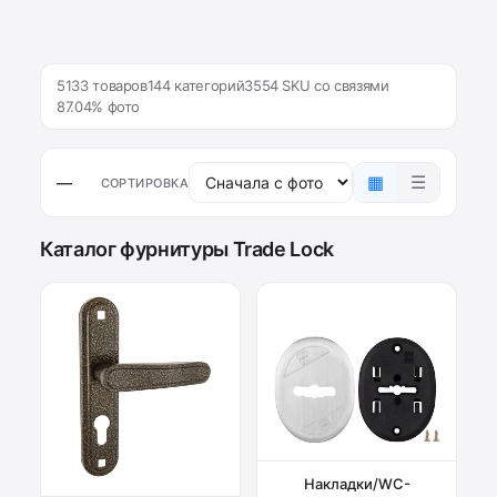
5133 товаров
144 категорий
3554 SKU со связями
87.04% фото
▦
☰
—
СОРТИРОВКА
Каталог фурнитуры Trade Lock
Накладки/WC-