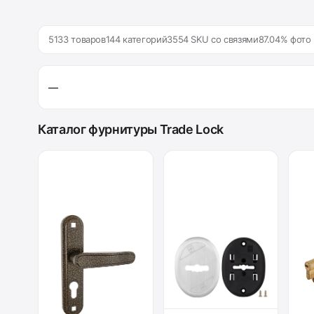
5133 товаров
144 категорий
3554 SKU со связями
87.04% фото
—
Каталог фурнитуры Trade Lock