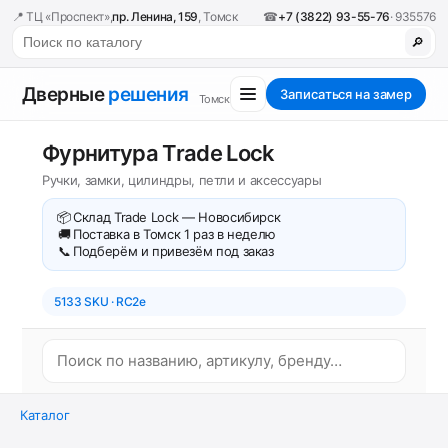
📍 ТЦ «Проспект»,
пр. Ленина, 159
, Томск
☎
+7 (3822) 93-55-76
· 935576
🔎
Дверные
решения
Записаться на замер
Томск
Фурнитура Trade Lock
Ручки, замки, цилиндры, петли и аксессуары
📦
Склад Trade Lock — Новосибирск
🚚
Поставка в Томск 1 раз в неделю
📞
Подберём и привезём под заказ
5133 SKU · RC2e
Каталог