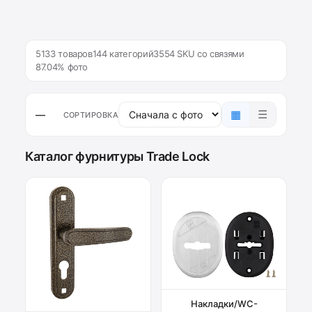
5133 товаров
144 категорий
3554 SKU со связями
87.04% фото
▦
☰
—
СОРТИРОВКА
Каталог фурнитуры Trade Lock
Накладки/WC-