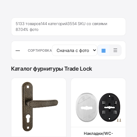
5133 товаров
144 категорий
3554 SKU со связями
87.04% фото
▦
☰
—
СОРТИРОВКА
Каталог фурнитуры Trade Lock
Накладки/WC-