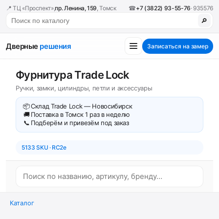
📍 ТЦ «Проспект»,
пр. Ленина, 159
, Томск
☎
+7 (3822) 93-55-76
· 935576
🔎
Дверные
решения
Записаться на замер
Фурнитура Trade Lock
Ручки, замки, цилиндры, петли и аксессуары
📦
Склад Trade Lock — Новосибирск
🚚
Поставка в Томск 1 раз в неделю
📞
Подберём и привезём под заказ
5133 SKU · RC2e
Каталог