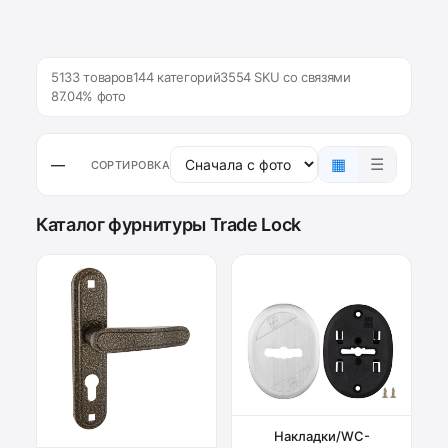
5133 товаров
144 категорий
3554 SKU со связями
87.04% фото
▦
☰
—
СОРТИРОВКА
Каталог фурнитуры Trade Lock
Накладки/WC-