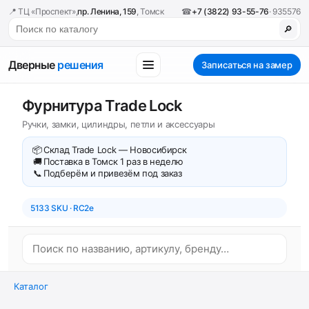
📍 ТЦ «Проспект»,
пр. Ленина, 159
, Томск
☎
+7 (3822) 93-55-76
· 935576
🔎
Дверные
решения
Записаться на замер
Фурнитура Trade Lock
Ручки, замки, цилиндры, петли и аксессуары
📦
Склад Trade Lock — Новосибирск
🚚
Поставка в Томск 1 раз в неделю
📞
Подберём и привезём под заказ
5133 SKU · RC2e
Каталог