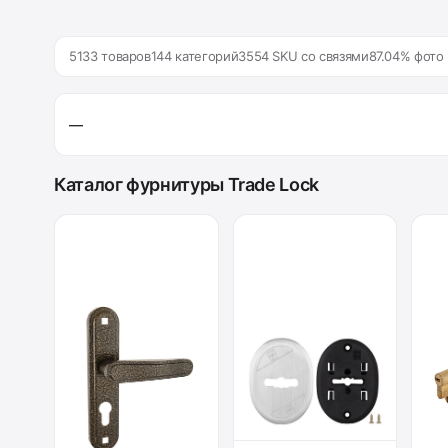
5133 товаров
144 категорий
3554 SKU со связями
87.04% фото
—
Каталог фурнитуры Trade Lock