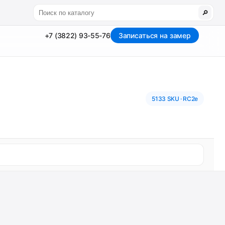
🔎
+7 (3822) 93-55-76
Записаться на замер
5133 SKU · RC2e