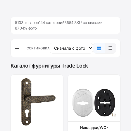
5133 товаров
144 категорий
3554 SKU со связями
87.04% фото
▦
☰
—
СОРТИРОВКА
Каталог фурнитуры Trade Lock
Накладки/WC-