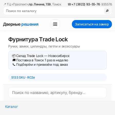
📍 ТЦ «Проспект»,
пр. Ленина, 159
, Томск
☎
+7 (3822) 93-55-76
· 935576
🔎
Дверные
решения
Записаться на замер
Фурнитура Trade Lock
Ручки, замки, цилиндры, петли и аксессуары
📦
Склад Trade Lock — Новосибирск
🚚
Поставка в Томск 1 раз в неделю
📞
Подберём и привезём под заказ
5133 SKU · RC2e
Каталог