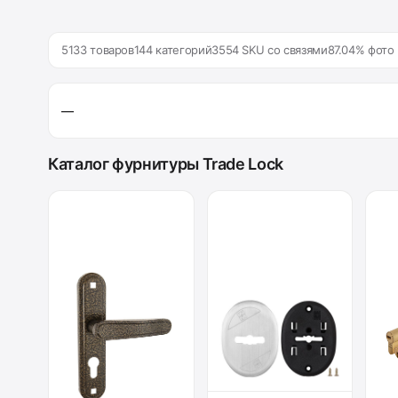
5133 товаров
144 категорий
3554 SKU со связями
87.04% фото
—
Каталог фурнитуры Trade Lock