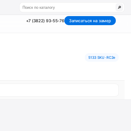
🔎
+7 (3822) 93-55-76
Записаться на замер
5133 SKU · RC2e