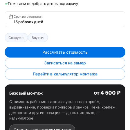
✓
Помогаем подобрать дверь под задачу
⏱
Срок изготовления
15 рабочих дней
Снаружи:
Внутри:
Рассчитать стоимость
Записаться на замер
Перейти в калькулятор монтажа
от 4 500 ₽
Базовый монтаж
Стоимость работ монтажника: установка в проём,
выравнивание, проверка притвора и замков. Пена, крепёж,
демонтаж и другие позиции — дополнительно, в
калькуляторе.
Открыть калькулятор монтажа