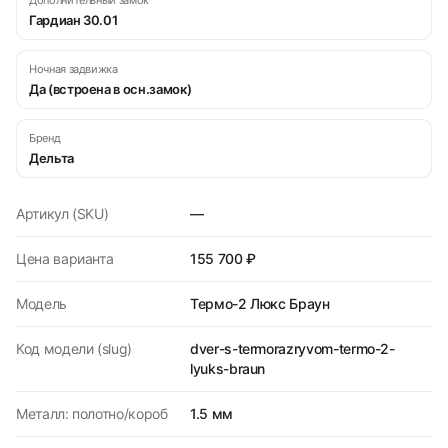
Дополнительный замок
Гардиан 30.01
Ночная задвижка
Да (встроена в осн.замок)
Бренд
Дельта
Артикул (SKU)
—
Цена варианта
155 700 ₽
Модель
Термо-2 Люкс Браун
Код модели (slug)
dver-s-termorazryvom-termo-2-
lyuks-braun
Металл: полотно/короб
1.5 мм