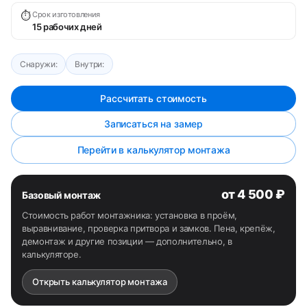
⏱
Срок изготовления
15 рабочих дней
Снаружи:
Внутри:
Рассчитать стоимость
Записаться на замер
Перейти в калькулятор монтажа
от 4 500 ₽
Базовый монтаж
Стоимость работ монтажника: установка в проём,
выравнивание, проверка притвора и замков. Пена, крепёж,
демонтаж и другие позиции — дополнительно, в
калькуляторе.
Открыть калькулятор монтажа