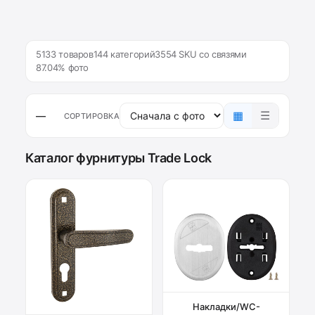
5133 товаров
144 категорий
3554 SKU со связями
87.04% фото
▦
☰
—
СОРТИРОВКА
Каталог фурнитуры Trade Lock
Накладки/WC-