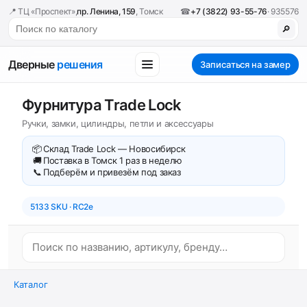
📍 ТЦ «Проспект»,
пр. Ленина, 159
, Томск
☎
+7 (3822) 93-55-76
· 935576
🔎
Дверные
решения
Записаться на замер
Фурнитура Trade Lock
Ручки, замки, цилиндры, петли и аксессуары
📦
Склад Trade Lock — Новосибирск
🚚
Поставка в Томск 1 раз в неделю
📞
Подберём и привезём под заказ
5133 SKU · RC2e
Каталог