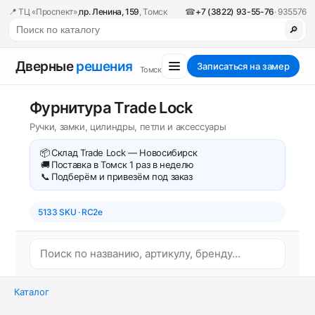
📍 ТЦ «Проспект»,
пр. Ленина, 159
, Томск
☎
+7 (3822) 93-55-76
· 935576
🔎
Дверные
решения
Записаться на замер
Томск
Фурнитура Trade Lock
Ручки, замки, цилиндры, петли и аксессуары
📦
Склад Trade Lock — Новосибирск
🚚
Поставка в Томск 1 раз в неделю
📞
Подберём и привезём под заказ
5133 SKU · RC2e
Каталог