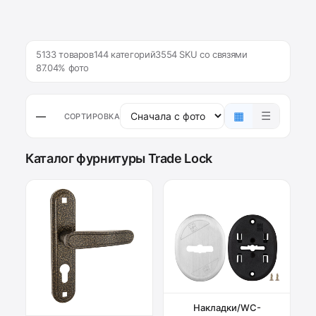
5133 товаров
144 категорий
3554 SKU со связями
87.04% фото
▦
☰
—
СОРТИРОВКА
Каталог фурнитуры Trade Lock
Накладки/WC-