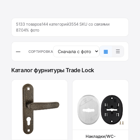
5133 товаров
144 категорий
3554 SKU со связями
87.04% фото
▦
☰
—
СОРТИРОВКА
Каталог фурнитуры Trade Lock
Накладки/WC-