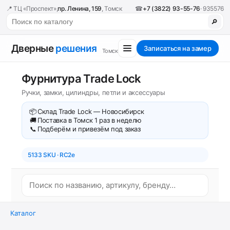
📍 ТЦ «Проспект»,
пр. Ленина, 159
, Томск
☎
+7 (3822) 93-55-76
· 935576
🔎
Дверные
решения
Записаться на замер
Томск
Фурнитура Trade Lock
Ручки, замки, цилиндры, петли и аксессуары
📦
Склад Trade Lock — Новосибирск
🚚
Поставка в Томск 1 раз в неделю
📞
Подберём и привезём под заказ
5133 SKU · RC2e
Каталог