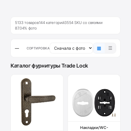
5133 товаров
144 категорий
3554 SKU со связями
87.04% фото
▦
☰
—
СОРТИРОВКА
Каталог фурнитуры Trade Lock
Накладки/WC-