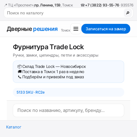
📍 ТЦ «Проспект»,
пр. Ленина, 159
, Томск
☎
+7 (3822) 93-55-76
· 935576
🔎
Дверные
решения
Записаться на замер
Томск
Фурнитура Trade Lock
Ручки, замки, цилиндры, петли и аксессуары
📦
Склад Trade Lock — Новосибирск
🚚
Поставка в Томск 1 раз в неделю
📞
Подберём и привезём под заказ
5133 SKU · RC2e
Каталог