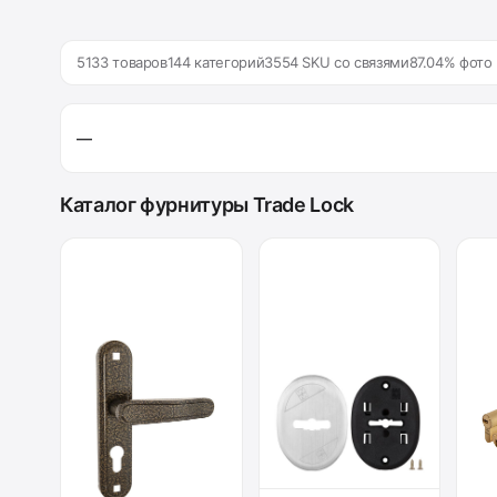
5133 товаров
144 категорий
3554 SKU со связями
87.04% фото
—
Каталог фурнитуры Trade Lock