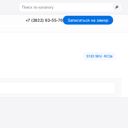
🔎
+7 (3822) 93-55-76
Записаться на замер
5133 SKU · RC2e