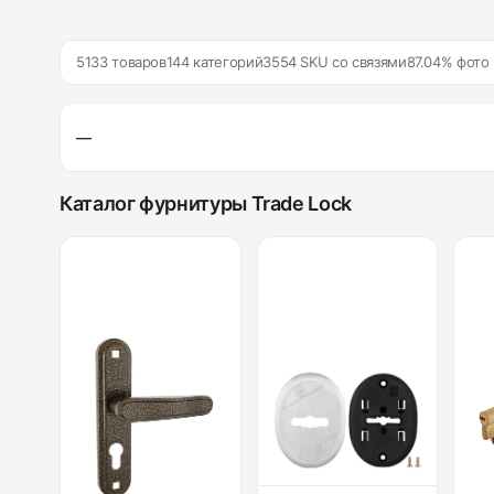
5133 товаров
144 категорий
3554 SKU со связями
87.04% фото
—
Каталог фурнитуры Trade Lock