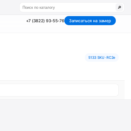
🔎
+7 (3822) 93-55-76
Записаться на замер
5133 SKU · RC2e