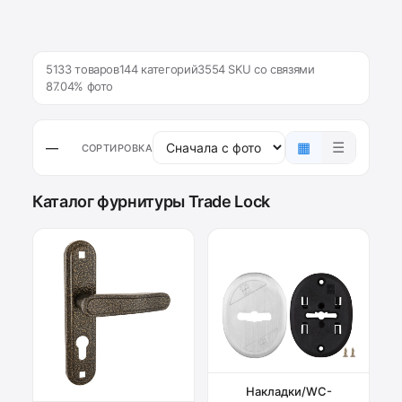
5133 товаров
144 категорий
3554 SKU со связями
87.04% фото
▦
☰
—
СОРТИРОВКА
Каталог фурнитуры Trade Lock
Накладки/WC-