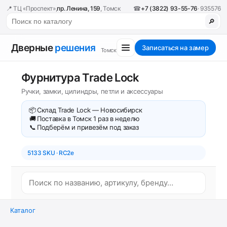
📍 ТЦ «Проспект»,
пр. Ленина, 159
, Томск
☎
+7 (3822) 93-55-76
· 935576
🔎
Дверные
решения
Записаться на замер
Томск
Фурнитура Trade Lock
Ручки, замки, цилиндры, петли и аксессуары
📦
Склад Trade Lock — Новосибирск
🚚
Поставка в Томск 1 раз в неделю
📞
Подберём и привезём под заказ
5133 SKU · RC2e
Каталог